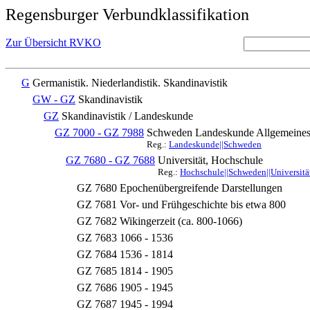
Regensburger Verbundklassifikation
Zur Übersicht RVKO
G
Germanistik. Niederlandistik. Skandinavistik
GW - GZ
Skandinavistik
GZ
Skandinavistik / Landeskunde
GZ 7000 - GZ 7988
Schweden Landeskunde Allgemeines 
Reg.:
Landeskunde||Schweden
GZ 7680 - GZ 7688
Universität, Hochschule
Reg.:
Hochschule||Schweden||Universitä
GZ 7680
Epochenübergreifende Darstellungen
GZ 7681
Vor- und Frühgeschichte bis etwa 800
GZ 7682
Wikingerzeit (ca. 800-1066)
GZ 7683
1066 - 1536
GZ 7684
1536 - 1814
GZ 7685
1814 - 1905
GZ 7686
1905 - 1945
GZ 7687
1945 - 1994