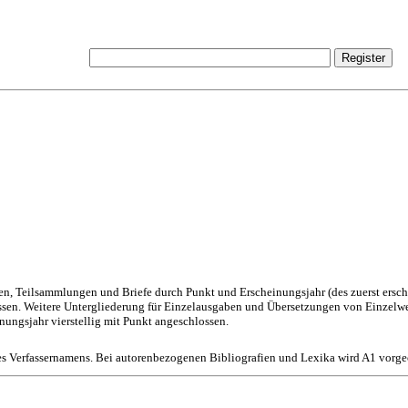
en, Teilsammlungen und Briefe durch Punkt und Erscheinungsjahr (des zuerst ersc
ossen. Weitere Untergliederung für Einzelausgaben und Übersetzungen von Einzelw
ungsjahr vierstellig mit Punkt angeschlossen.
s Verfassernamens. Bei autorenbezogenen Bibliografien und Lexika wird A1 vorgec