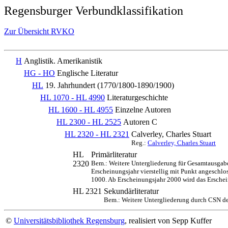
Regensburger Verbundklassifikation
Zur Übersicht RVKO
H
Anglistik. Amerikanistik
HG - HO
Englische Literatur
HL
19. Jahrhundert (1770/1800-1890/1900)
HL 1070 - HL 4990
Literaturgeschichte
HL 1600 - HL 4955
Einzelne Autoren
HL 2300 - HL 2525
Autoren C
HL 2320 - HL 2321
Calverley, Charles Stuart
Reg.:
Calverley, Charles Stuart
HL
Primärliteratur
2320
Bem.: Weitere Untergliederung für Gesamtausgab
Erscheinungsjahr vierstellig mit Punkt angeschl
1000. Ab Erscheinungsjahr 2000 wird das Erschein
HL 2321
Sekundärliteratur
Bem.: Weitere Untergliederung durch CSN de
©
Universitätsbibliothek Regensburg
, realisiert von Sepp Kuffer