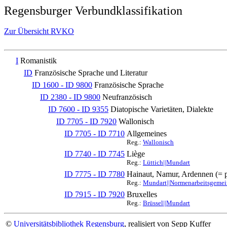
Regensburger Verbundklassifikation
Zur Übersicht RVKO
I
Romanistik
ID
Französische Sprache und Literatur
ID 1600 - ID 9800
Französische Sprache
ID 2380 - ID 9800
Neufranzösisch
ID 7600 - ID 9355
Diatopische Varietäten, Dialekte
ID 7705 - ID 7920
Wallonisch
ID 7705 - ID 7710
Allgemeines
Reg.:
Wallonisch
ID 7740 - ID 7745
Liège
Reg.:
Lüttich||Mundart
ID 7775 - ID 7780
Hainaut, Namur, Ardennen (= p
Reg.:
Mundart||Normenarbeitsgemein
ID 7915 - ID 7920
Bruxelles
Reg.:
Brüssel||Mundart
©
Universitätsbibliothek Regensburg
, realisiert von Sepp Kuffer