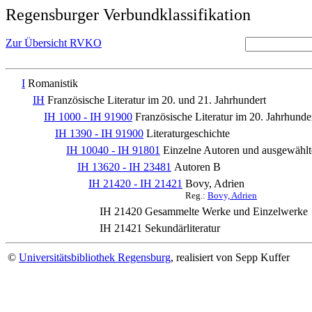
Regensburger Verbundklassifikation
Zur Übersicht RVKO
I
Romanistik
IH
Französische Literatur im 20. und 21. Jahrhundert
IH 1000 - IH 91900
Französische Literatur im 20. Jahrhunde
IH 1390 - IH 91900
Literaturgeschichte
IH 10040 - IH 91801
Einzelne Autoren und ausgewäh
IH 13620 - IH 23481
Autoren B
IH 21420 - IH 21421
Bovy, Adrien
Reg.:
Bovy, Adrien
IH 21420
Gesammelte Werke und Einzelwerke
IH 21421
Sekundärliteratur
©
Universitätsbibliothek Regensburg
, realisiert von Sepp Kuffer