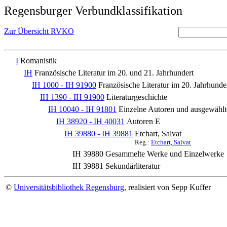
Regensburger Verbundklassifikation
Zur Übersicht RVKO
I
Romanistik
IH
Französische Literatur im 20. und 21. Jahrhundert
IH 1000 - IH 91900
Französische Literatur im 20. Jahrhunde
IH 1390 - IH 91900
Literaturgeschichte
IH 10040 - IH 91801
Einzelne Autoren und ausgewäh
IH 38920 - IH 40031
Autoren E
IH 39880 - IH 39881
Etchart, Salvat
Reg.:
Etchart, Salvat
IH 39880
Gesammelte Werke und Einzelwerke
IH 39881
Sekundärliteratur
©
Universitätsbibliothek Regensburg
, realisiert von Sepp Kuffer