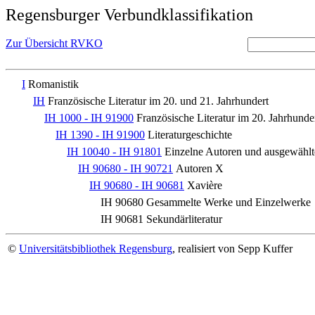
Regensburger Verbundklassifikation
Zur Übersicht RVKO
I
Romanistik
IH
Französische Literatur im 20. und 21. Jahrhundert
IH 1000 - IH 91900
Französische Literatur im 20. Jahrhunde
IH 1390 - IH 91900
Literaturgeschichte
IH 10040 - IH 91801
Einzelne Autoren und ausgewäh
IH 90680 - IH 90721
Autoren X
IH 90680 - IH 90681
Xavière
IH 90680
Gesammelte Werke und Einzelwerke
IH 90681
Sekundärliteratur
©
Universitätsbibliothek Regensburg
, realisiert von Sepp Kuffer