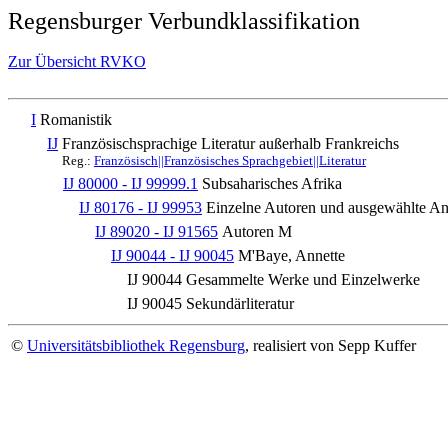
Regensburger Verbundklassifikation
Zur Übersicht RVKO
I
Romanistik
IJ
Französischsprachige Literatur außerhalb Frankreichs
Reg.:
Französisch||Französisches Sprachgebiet||Literatur
IJ 80000 - IJ 99999.1
Subsaharisches Afrika
IJ 80176 - IJ 99953
Einzelne Autoren und ausgewählte 
IJ 89020 - IJ 91565
Autoren M
IJ 90044 - IJ 90045
M'Baye, Annette
IJ 90044
Gesammelte Werke und Einzelwerke
IJ 90045
Sekundärliteratur
©
Universitätsbibliothek Regensburg
, realisiert von Sepp Kuffer