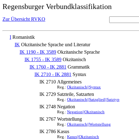
Regensburger Verbundklassifikation
Zur Übersicht RVKO
I
Romanistik
IK
Okzitanische Sprache und Literatur
IK 1190 - IK 3589
Okzitanische Sprache
IK 1755 - IK 3589
Okzitanisch
IK 1760 - IK 2881
Grammatik
IK 2710 - IK 2881
Syntax
IK 2710
Allgemeines
Reg.:
Okzitanisch||Syntax
IK 2729
Satzteile, Satzarten
Reg.:
Okzitanisch||Satzglied||Satztyp
IK 2748
Negation
Reg.:
Negation||Okzitanisch
IK 2767
Wortstellung
Reg.:
Okzitanisch||Wortstellung
IK 2786
Kasus
Reg.:
Kasus||Okzitanisch