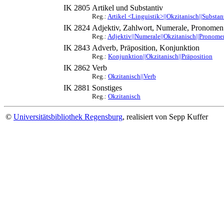
IK 2805
Artikel und Substantiv
Reg.:
Artikel <Linguistik>||Okzitanisch||Substan
IK 2824
Adjektiv, Zahlwort, Numerale, Pronomen
Reg.:
Adjektiv||Numerale||Okzitanisch||Pronome
IK 2843
Adverb, Präposition, Konjunktion
Reg.:
Konjunktion||Okzitanisch||Präposition
IK 2862
Verb
Reg.:
Okzitanisch||Verb
IK 2881
Sonstiges
Reg.:
Okzitanisch
©
Universitätsbibliothek Regensburg
, realisiert von Sepp Kuffer