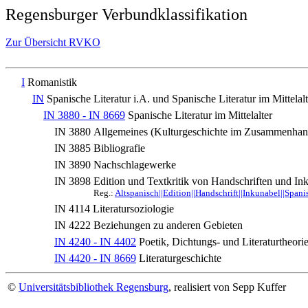
Regensburger Verbundklassifikation
Zur Übersicht RVKO
I
Romanistik
IN
Spanische Literatur i.A. und Spanische Literatur im Mittelalt
IN 3880 - IN 8669
Spanische Literatur im Mittelalter
IN 3880
Allgemeines (Kulturgeschichte im Zusammenhang
IN 3885
Bibliografie
IN 3890
Nachschlagewerke
IN 3898
Edition und Textkritik von Handschriften und In
Reg.:
Altspanisch||Edition||Handschrift||Inkunabel||Spani
IN 4114
Literatursoziologie
IN 4222
Beziehungen zu anderen Gebieten
IN 4240 - IN 4402
Poetik, Dichtungs- und Literaturtheori
IN 4420 - IN 8669
Literaturgeschichte
©
Universitätsbibliothek Regensburg
, realisiert von Sepp Kuffer