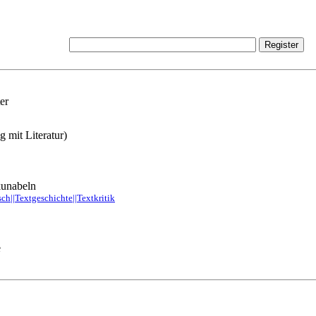
er
 mit Literatur)
kunabeln
sch||Textgeschichte||Textkritik
e