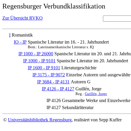
Regensburger Verbundklassifikation
Zur Übersicht RVKO
I
Romanistik
IO - IP
Spanische Literatur im 16. - 21. Jahrhundert
Bem.: Lateinamerikanische Literatur s. IQ
IP 1000 - IP 26000
Spanische Literatur im 20. und 21. Jahrh
IP 1000 - IP 9101
Spanische Literatur im 20. Jahrhundert
IP 1600 - IP 9101
Literaturgeschichte
IP 3175 - IP 9072
Einzelne Autoren und ausgewählt
IP 3684 - IP 4131
Autoren G
IP 4126 - IP 4127
Guillén, Jorge
Reg.:
Guillén, Jorge
IP 4126
Gesammelte Werke und Einzelwerke
IP 4127
Sekundärliteratur
©
Universitätsbibliothek Regensburg
, realisiert von Sepp Kuffer