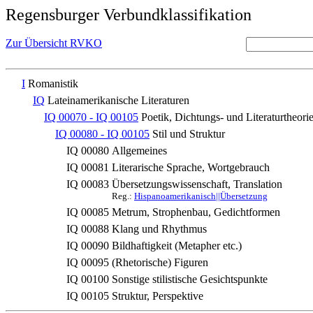
Regensburger Verbundklassifikation
Zur Übersicht RVKO
I
Romanistik
IQ
Lateinamerikanische Literaturen
IQ 00070 - IQ 00105
Poetik, Dichtungs- und Literaturtheori
IQ 00080 - IQ 00105
Stil und Struktur
IQ 00080
Allgemeines
IQ 00081
Literarische Sprache, Wortgebrauch
IQ 00083
Übersetzungswissenschaft, Translation
Reg.:
Hispanoamerikanisch||Übersetzung
IQ 00085
Metrum, Strophenbau, Gedichtformen
IQ 00088
Klang und Rhythmus
IQ 00090
Bildhaftigkeit (Metapher etc.)
IQ 00095
(Rhetorische) Figuren
IQ 00100
Sonstige stilistische Gesichtspunkte
IQ 00105
Struktur, Perspektive