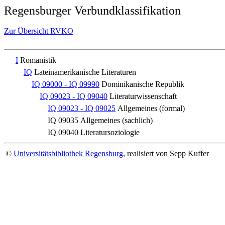
Regensburger Verbundklassifikation
Zur Übersicht RVKO
I
Romanistik
IQ
Lateinamerikanische Literaturen
IQ 09000 - IQ 09990
Dominikanische Republik
IQ 09023 - IQ 09040
Literaturwissenschaft
IQ 09023 - IQ 09025
Allgemeines (formal)
IQ 09035
Allgemeines (sachlich)
IQ 09040
Literatursoziologie
©
Universitätsbibliothek Regensburg
, realisiert von Sepp Kuffer