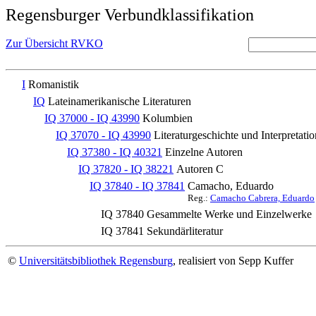
Regensburger Verbundklassifikation
Zur Übersicht RVKO
I
Romanistik
IQ
Lateinamerikanische Literaturen
IQ 37000 - IQ 43990
Kolumbien
IQ 37070 - IQ 43990
Literaturgeschichte und Interpretatio
IQ 37380 - IQ 40321
Einzelne Autoren
IQ 37820 - IQ 38221
Autoren C
IQ 37840 - IQ 37841
Camacho, Eduardo
Reg.:
Camacho Cabrera, Eduardo
IQ 37840
Gesammelte Werke und Einzelwerke
IQ 37841
Sekundärliteratur
©
Universitätsbibliothek Regensburg
, realisiert von Sepp Kuffer