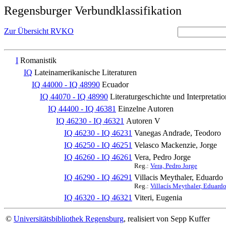
Regensburger Verbundklassifikation
Zur Übersicht RVKO
I
Romanistik
IQ
Lateinamerikanische Literaturen
IQ 44000 - IQ 48990
Ecuador
IQ 44070 - IQ 48990
Literaturgeschichte und Interpretatio
IQ 44400 - IQ 46381
Einzelne Autoren
IQ 46230 - IQ 46321
Autoren V
IQ 46230 - IQ 46231
Vanegas Andrade, Teodoro
IQ 46250 - IQ 46251
Velasco Mackenzie, Jorge
IQ 46260 - IQ 46261
Vera, Pedro Jorge
Reg.:
Vera, Pedro Jorge
IQ 46290 - IQ 46291
Villacis Meythaler, Eduardo
Reg.:
Villacís Meythaler, Eduard
IQ 46320 - IQ 46321
Viteri, Eugenia
©
Universitätsbibliothek Regensburg
, realisiert von Sepp Kuffer