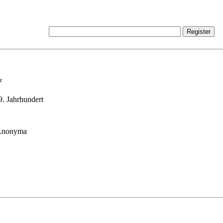
r
9. Jahrhundert
 Anonyma