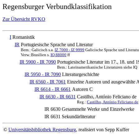
Regensburger Verbundklassifikation
Zur Übersicht RVKO
I
Romanistik
IR
Portugiesische Sprache und Literatur
Bem.: Galicisch s.a.
IZ 7000 - IZ 9999
Galicische Sprache und Literatu
Verw.:Brasilien s.
IQ 88000
ff
IR 5900 - IR 7090
Portugiesische Literatur im 17., 18. und 1
Bem.: Lateinamerikanische Literaturen siehe IQ
IR 5950 - IR 7090
Literaturgeschichte
IR 6560 - IR 7061
Einzelne Autoren und ausgewählte
IR 6614 - IR 6661
Autoren C
IR 6630 - IR 6631
Castilho, António Feliciano de
Reg.:
Castilho, António Feliciano de
IR 6630
Gesammelte Werke und Einzelwerke
IR 6631
Sekundärliteratur
©
Universitätsbibliothek Regensburg
, realisiert von Sepp Kuffer