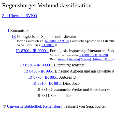
Regensburger Verbundklassifikation
Zur Übersicht RVKO
I
Romanistik
IR
Portugiesische Sprache und Literatur
Bem.: Galicisch s.a.
IZ 7000 - IZ 9999
Galicische Sprache und Literatu
Verw.:Brasilien s.
IQ 88000
ff
IR 8300 - IR 9999.1
Portugiesischsprachige Literatur im Sub
Verw.:Brasilien siehe
IQ 88000 - IQ 99990
Reg.:
Asien||Literatur||Macau||Osttimor||Portu
IR 8320 - IR 9999.1
Literaturgeschichte
IR 8430 - IR 9951
Einzelne Autoren und ausgewählte
IR 8770 - IR 8851
Autoren D
IR 8810 - IR 8811
Dias, João
IR 8810
Gesammelte Werke und Einzelwerke
IR 8811
Sekundärliteratur
©
Universitätsbibliothek Regensburg
, realisiert von Sepp Kuffer