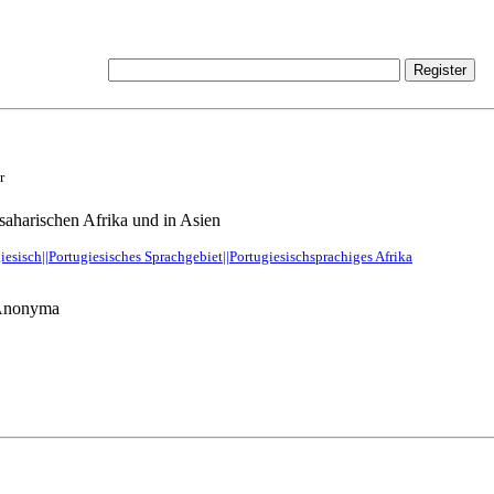
r
saharischen Afrika und in Asien
giesisch||Portugiesisches Sprachgebiet||Portugiesischsprachiges Afrika
 Anonyma