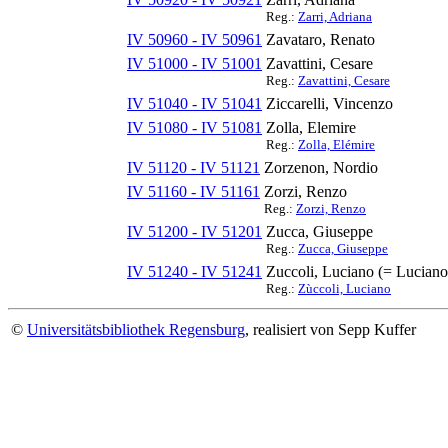
Reg.:
Zarri, Adriana
IV 50960 - IV 50961
Zavataro, Renato
IV 51000 - IV 51001
Zavattini, Cesare
Reg.:
Zavattini, Cesare
IV 51040 - IV 51041
Ziccarelli, Vincenzo
IV 51080 - IV 51081
Zolla, Elemire
Reg.:
Zolla, Elémire
IV 51120 - IV 51121
Zorzenon, Nordio
IV 51160 - IV 51161
Zorzi, Renzo
Reg.:
Zorzi, Renzo
IV 51200 - IV 51201
Zucca, Giuseppe
Reg.:
Zucca, Giuseppe
IV 51240 - IV 51241
Zuccoli, Luciano (= Lucian
Reg.:
Zùccoli, Luciano
©
Universitätsbibliothek Regensburg
, realisiert von Sepp Kuffer