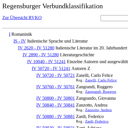
Regensburger Verbundklassifikation
Zur Übersicht RVKO
I
Romanistik
IS - IV
Italienische Sprache und Literatur
IV 2620 - IV 51280
Italienische Literatur im 20. Jahrhundert
IV 2890 - IV 51280
Literaturgeschichte
IV 10040 - IV 51241
Einzelne Autoren und ausgewäh
IV 50720 - IV 51241
Autoren Z
IV 50720 - IV 50721
Zanelli, Carlo Felice
Reg.:
Zanelli, Carlo Felice
IV 50760 - IV 50761
Zangrandi, Ruggero
Reg.:
Zangrandi, Ruggero
IV 50800 - IV 50801
Zangrando, Giovanna
IV 50840 - IV 50841
Zanzotto, Andrea
Reg.:
Zanzotto, Andrea
IV 50880 - IV 50881
Zardi, Federico
Reg.:
Zardi, Federico
IV 50920 - IV 50921
Zarri, Adriana