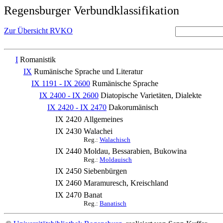
Regensburger Verbundklassifikation
Zur Übersicht RVKO
I
Romanistik
IX
Rumänische Sprache und Literatur
IX 1191 - IX 2600
Rumänische Sprache
IX 2400 - IX 2600
Diatopische Varietäten, Dialekte
IX 2420 - IX 2470
Dakorumänisch
IX 2420
Allgemeines
IX 2430
Walachei
Reg.:
Walachisch
IX 2440
Moldau, Bessarabien, Bukowina
Reg.:
Moldauisch
IX 2450
Siebenbürgen
IX 2460
Maramuresch, Kreischland
IX 2470
Banat
Reg.:
Banatisch