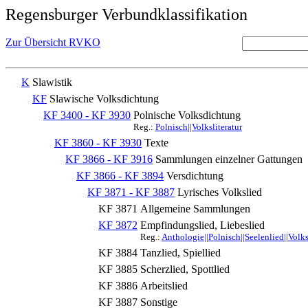
Regensburger Verbundklassifikation
Zur Übersicht RVKO
K
Slawistik
KF
Slawische Volksdichtung
KF 3400 - KF 3930
Polnische Volksdichtung
Reg.:
Polnisch||Volksliteratur
KF 3860 - KF 3930
Texte
KF 3866 - KF 3916
Sammlungen einzelner Gattungen
KF 3866 - KF 3894
Versdichtung
KF 3871 - KF 3887
Lyrisches Volkslied
KF 3871
Allgemeine Sammlungen
KF 3872
Empfindungslied, Liebeslied
Reg.:
Anthologie||Polnisch||Seelenlied||Volks
KF 3884
Tanzlied, Spiellied
KF 3885
Scherzlied, Spottlied
KF 3886
Arbeitslied
KF 3887
Sonstige