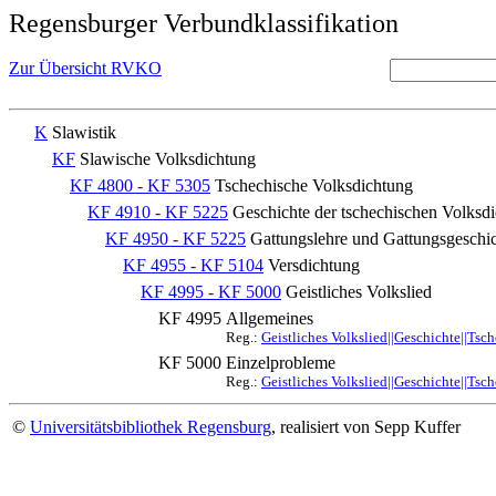
Regensburger Verbundklassifikation
Zur Übersicht RVKO
K
Slawistik
KF
Slawische Volksdichtung
KF 4800 - KF 5305
Tschechische Volksdichtung
KF 4910 - KF 5225
Geschichte der tschechischen Volksdi
KF 4950 - KF 5225
Gattungslehre und Gattungsgeschi
KF 4955 - KF 5104
Versdichtung
KF 4995 - KF 5000
Geistliches Volkslied
KF 4995
Allgemeines
Reg.:
Geistliches Volkslied||Geschichte||Tsc
KF 5000
Einzelprobleme
Reg.:
Geistliches Volkslied||Geschichte||Tsc
©
Universitätsbibliothek Regensburg
, realisiert von Sepp Kuffer