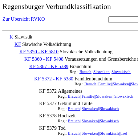
Regensburger Verbundklassifikation
Zur Übersicht RVKO
K
Slawistik
KF
Slawische Volksdichtung
KF 5350 - KF 5810
Slovakische Volksdichtung
KF 5360 - KF 5408
Voraussetzungen und Grenzbereiche f
KF 5367 - KF 5389
Brauchtum
Reg.:
Brauch||Slowaken||Slowakisch
KF 5372 - KF 5380
Familienbrauchtum
Reg.:
Brauch||Familie||Slowaken||Slo
KF 5372
Allgemeines
Reg.:
Brauch||Familie||Slowaken||Slowakisch
KF 5377
Geburt und Taufe
Reg.:
Brauch||Slowaken||Slowakisch
KF 5378
Hochzeit
Reg.:
Brauch||Slowaken||Slowakisch
KF 5379
Tod
Reg.:
Brauch||Slowaken||Slowakisch||Tod