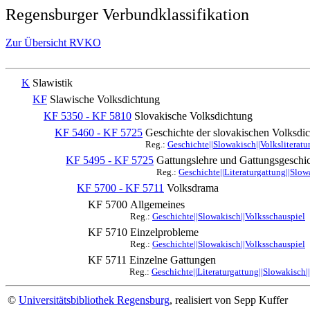
Regensburger Verbundklassifikation
Zur Übersicht RVKO
K
Slawistik
KF
Slawische Volksdichtung
KF 5350 - KF 5810
Slovakische Volksdichtung
KF 5460 - KF 5725
Geschichte der slovakischen Volksdic
Reg.:
Geschichte||Slowakisch||Volksliteratu
KF 5495 - KF 5725
Gattungslehre und Gattungsgeschi
Reg.:
Geschichte||Literaturgattung||Slowa
KF 5700 - KF 5711
Volksdrama
KF 5700
Allgemeines
Reg.:
Geschichte||Slowakisch||Volksschauspiel
KF 5710
Einzelprobleme
Reg.:
Geschichte||Slowakisch||Volksschauspiel
KF 5711
Einzelne Gattungen
Reg.:
Geschichte||Literaturgattung||Slowakisch|
©
Universitätsbibliothek Regensburg
, realisiert von Sepp Kuffer