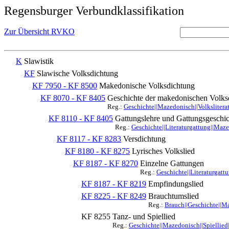
Regensburger Verbundklassifikation
Zur Übersicht RVKO
K
Slawistik
KF
Slawische Volksdichtung
KF 7950 - KF 8500
Makedonische Volksdichtung
KF 8070 - KF 8405
Geschichte der makedonischen Volks
Reg.:
Geschichte||Mazedonisch||Volkslitera
KF 8110 - KF 8405
Gattungslehre und Gattungsgeschic
Reg.:
Geschichte||Literaturgattung||Maze
KF 8117 - KF 8283
Versdichtung
KF 8180 - KF 8275
Lyrisches Volkslied
KF 8187 - KF 8270
Einzelne Gattungen
Reg.:
Geschichte||Literaturgatt
KF 8187 - KF 8219
Empfindungslied
KF 8225 - KF 8249
Brauchtumslied
Reg.:
Brauch||Geschichte||M
KF 8255
Tanz- und Spiellied
Reg.:
Geschichte||Mazedonisch||Spiellied