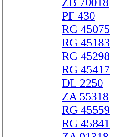
ZB 70018
PF 430
RG 45075
RG 45183
RG 45298
RG 45417
DL 2250
ZA 55318
RG 45559
RG 45841
ZA 91318