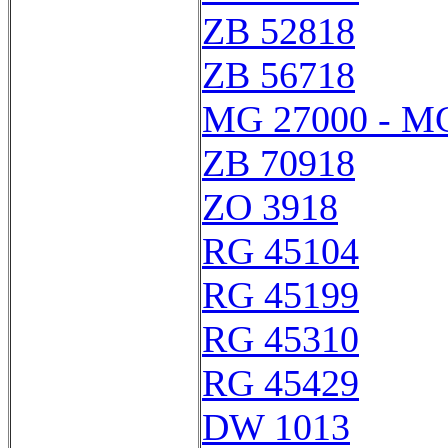
ZB 52818
ZB 56718
MG 27000 - M
ZB 70918
ZO 3918
RG 45104
RG 45199
RG 45310
RG 45429
DW 1013