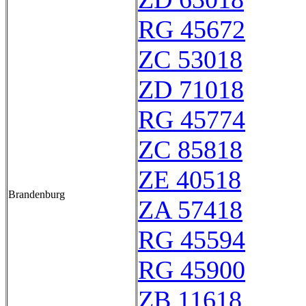
RG 45672
ZC 53018
ZD 71018
RG 45774
ZC 85818
ZE 40518
Brandenburg
ZA 57418
RG 45594
RG 45900
ZB 11618