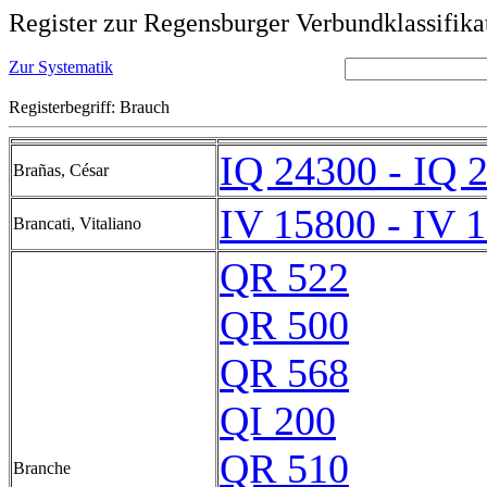
Register zur Regensburger Verbundklassifika
Zur Systematik
Registerbegriff: Brauch
IQ 24300 - IQ 
Brañas, César
IV 15800 - IV 
Brancati, Vitaliano
QR 522
QR 500
QR 568
QI 200
QR 510
Branche