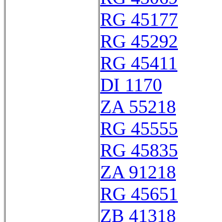
RG 45177
RG 45292
RG 45411
DI 1170
ZA 55218
RG 45555
RG 45835
ZA 91218
RG 45651
ZB 41318