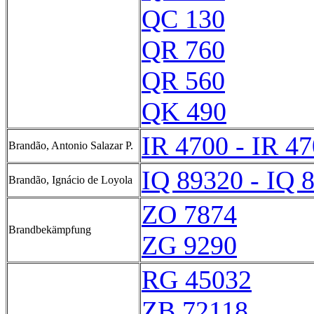
QC 130
QR 760
QR 560
QK 490
IR 4700 - IR 4
Brandão, Antonio Salazar P.
IQ 89320 - IQ 
Brandão, Ignácio de Loyola
ZO 7874
Brandbekämpfung
ZG 9290
RG 45032
ZB 72118