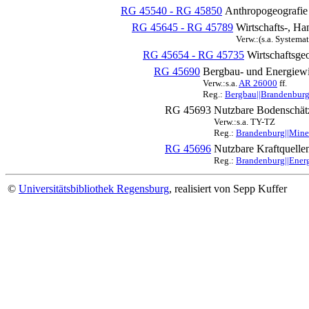
RG 45540 - RG 45850
Anthropogeografie
RG 45645 - RG 45789
Wirtschafts-, Ha
Verw.:(s.a. Systema
RG 45654 - RG 45735
Wirtschaftsge
RG 45690
Bergbau- und Energiewir
Verw.:s.a.
AR 26000
ff.
Reg.:
Bergbau||Brandenburg|
RG 45693
Nutzbare Bodenschät
Verw.:s.a. TY-TZ
Reg.:
Brandenburg||Miner
RG 45696
Nutzbare Kraftquelle
Reg.:
Brandenburg||Energ
©
Universitätsbibliothek Regensburg
, realisiert von Sepp Kuffer