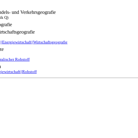
ndels- und Verkehrsgeografie
tik Q)
ografie
tschaftsgeografie
|Energiewirtschaft||Wirtschaftsgeografie
ze
alischer Rohstoff
n
iewirtschaft||Rohstoff