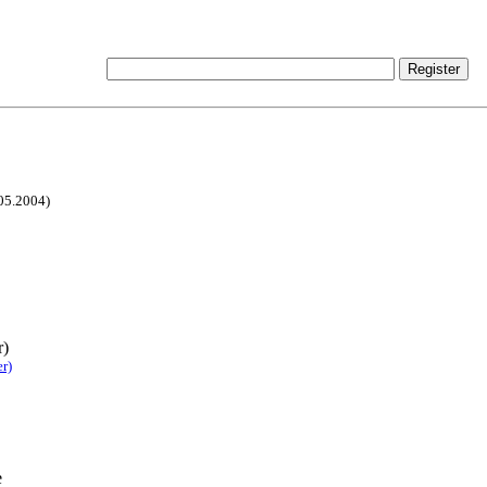
.05.2004)
r)
r)
e