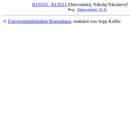
KI 6510 - KI 6515
Zlatovratskij, Nikolaj Nikolaevič
Reg.:
Zlatovratskij, N. N.
©
Universitätsbibliothek Regensburg
, realisiert von Sepp Kuffer