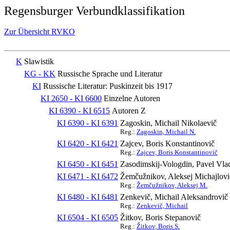
Regensburger Verbundklassifikation
Zur Übersicht RVKO
K
Slawistik
KG - KK
Russische Sprache und Literatur
KI
Russische Literatur: Puskinzeit bis 1917
KI 2650 - KI 6600
Einzelne Autoren
KI 6390 - KI 6515
Autoren Z
KI 6390 - KI 6391
Zagoskin, Michail Nikolaevič
Reg.:
Zagoskin, Michail N.
KI 6420 - KI 6421
Zajcev, Boris Konstantinovič
Reg.:
Zajcev, Boris Konstantinovič
KI 6450 - KI 6451
Zasodimskij-Vologdin, Pavel Vla
KI 6471 - KI 6472
Žemčužnikov, Aleksej Michajlovi
Reg.:
Žemčužnikov, Aleksej M.
KI 6480 - KI 6481
Zenkevič, Michail Aleksandrovič
Reg.:
Zenkevič, Michail
KI 6504 - KI 6505
Žitkov, Boris Stepanovič
Reg.:
Žitkov, Boris S.