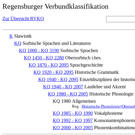
Regensburger Verbundklassifikation
Zur Übersicht RVKO
K
Slawistik
KQ
Sorbische Sprachen und Literaturen
KQ 1000 - KQ 3190
Sorbische Sprachen
KQ 1450 - KQ 2280
Obersorbisch i.bes.
KQ 1870 - KQ 2095
Sprachgeschichte
KQ 1920 - KQ 2095
Historische Grammatik
KQ 1940 - KQ 2095
Einzeldisziplinen der histor
KQ 1940 - KQ 2007
Lautlehre und Akzent
KQ 1980 - KQ 2005
Historische Phonologie
KQ 1980
Allgemeines
Reg.:
Historische Phonologie||Obersor
KQ 1985 - KQ 1990
Vokalphoneme
KQ 1992 - KQ 1997
Konsonantenphonem
KQ 2000 - KQ 2005
Phonemkombination