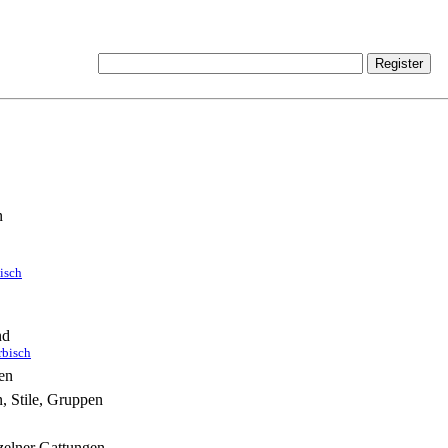
n
bisch
nd
rbisch
en
, Stile, Gruppen
zelner Gattungen