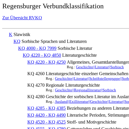
Regensburger Verbundklassifikation
Zur Übersicht RVKO
K
Slawistik
KQ
Sorbische Sprachen und Literaturen
KQ 4000 - KQ 7999
Sorbische Literatur
KQ 4220 - KQ 4850
Literaturgeschichte
KQ 4220 - KQ 4250
Allgemeines, Gesamtdarstellunge
Reg.:
Geschichte||Literatur||Sorbisch
KQ 4260
Literaturgeschichte einzelner Gemeinschaften
Reg.:
Geschichte||Literatur||Schriftstellergruppe||Sor
KQ 4270
Regionale Literaturgeschichte
Reg.:
Geschichte||Regionalliteratur||Sorbisch
KQ 4280
Geschichte der sorbischen Literatur im Ausla
Reg.:
Ausland||Exilliteratur||Geschichte||Literatur||So
KQ 4285 - KQ 4385
Beziehungen zu anderen Literatur
KQ 4420 - KQ 4490
Literarische Perioden, Strömungen
KQ 4520 - KQ 4525
Stoff- und Motivgeschichte
KQ 4555 - KQ 4780
Gattungslehre und Geschichte ein