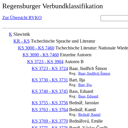
Regensburger Verbundklassifikation
Zur Übersicht RVKO
K
Slawistik
KR - KS
Tschechische Sprache und Literatur
KS 3000 - KS 7460
Tschechische Literatur: Nationale Wiede
KS 3690 - KS 7460
Einzelne Autoren
KS 3723 - KS 3904
Autoren B
KS 3723 - KS 3724
Baar, Jindřich Šimon
Reg.:
Baar, Jindřich Šimon
KS 3730 - KS 3731
Bart, Ilja
Reg.:
Bart, Ilja
KS 3740 - KS 3745
Bass, Eduard
Reg.:
Bass, Eduard
KS 3755 - KS 3756
Bednář, Jaroslav
KS 3763 - KS 3764
Bednář, Kamil
Reg.:
Bednář, Kamil
KS 3769 - KS 3770
Bednářová, Emilie
KS 3775 - KS 3776
Bendl, Václav Čeněk