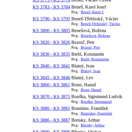
KS 3783 - KS 3784
Beneš, Karel Josef
Reg.:
Beneš, Karel J.
KS 3790 - KS 3795
Beneš-Třebízský, Václav
Reg.:
Beneš-Třebízský, Václav
KS 3800 - KS 3805
Benešová, Božena
Reg.:
Benešová, Božena
KS 3820 - KS 3826
Bezruč, Petr
Reg.:
Bezruč, Petr
KS 3830 - KS 3835
Biebl, Konstantin
Reg.:
Biebl, Konstantin
KS 3840 - KS 3841
Blatný, Ivan
Reg.:
Blatný, Ivan
KS 3845 - KS 3846
Blatný, Lev
KS 3860 - KS 3861
Bonn, Hanuš
Reg.:
Bonn, Hanuš
KS 3870 - KS 3871
Bouška, Sigismund Ludvik
Reg.:
Bouška, Sigismund
KS 3880 - KS 3881
Branislav, František
Reg.:
Branislav, František
KS 3886 - KS 3887
Breisky, Arthur
Reg.:
Breisky, Arthur
KS 3890 - KS 3896
Březina, Otokar