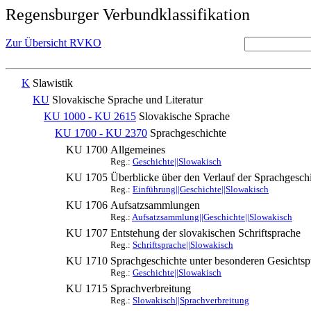
Regensburger Verbundklassifikation
Zur Übersicht RVKO
K
Slawistik
KU
Slovakische Sprache und Literatur
KU 1000 - KU 2615
Slovakische Sprache
KU 1700 - KU 2370
Sprachgeschichte
KU 1700
Allgemeines
Reg.:
Geschichte||Slowakisch
KU 1705
Überblicke über den Verlauf der Sprachgesch
Reg.:
Einführung||Geschichte||Slowakisch
KU 1706
Aufsatzsammlungen
Reg.:
Aufsatzsammlung||Geschichte||Slowakisch
KU 1707
Entstehung der slovakischen Schriftsprache
Reg.:
Schriftsprache||Slowakisch
KU 1710
Sprachgeschichte unter besonderen Gesichts
Reg.:
Geschichte||Slowakisch
KU 1715
Sprachverbreitung
Reg.:
Slowakisch||Sprachverbreitung