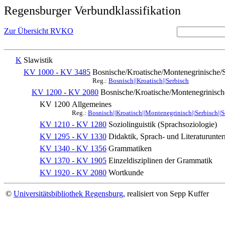
Regensburger Verbundklassifikation
Zur Übersicht RVKO
K
Slawistik
KV 1000 - KV 3485
Bosnische/Kroatische/Montenegrinische/S
Reg.:
Bosnisch||Kroatisch||Serbisch
KV 1200 - KV 2080
Bosnische/Kroatische/Montenegrinisch
KV 1200
Allgemeines
Reg.:
Bosnisch||Kroatisch||Montenegrinisch||Serbisch||
KV 1210 - KV 1280
Soziolinguistik (Sprachsoziologie)
KV 1295 - KV 1330
Didaktik, Sprach- und Literaturunter
KV 1340 - KV 1356
Grammatiken
KV 1370 - KV 1905
Einzeldisziplinen der Grammatik
KV 1920 - KV 2080
Wortkunde
©
Universitätsbibliothek Regensburg
, realisiert von Sepp Kuffer