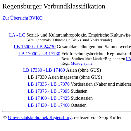
Regensburger Verbundklassifikation
Zur Übersicht RVKO
LA - LC
Sozial- und Kulturanthropologie. Empirische Kulturwiss
Bem.: (ehemals: Ethnologie, Volks- und Völkerkunde)
LB 15000 - LB 24730
Gesamtdarstellungen und Sammelwerke
LB 17000 - LB 17730
Feldforschungsberichte, Regionalstu
Bem.: Studien über Länder/Regionen zu
LB
Reg.:
Monographie
LB 17330 - LB 17460
Asien (ohne GUS)
LB 17330
Asien insgesamt (ohne GUS)
LB 17335 - LB 17370
Vorderasien (Naher und mittlere
LB 17375 - LB 17395
Südasien
LB 17400 - LB 17425
Südostasien
LB 17430 - LB 17460
Ostasien
©
Universitätsbibliothek Regensburg
, realisiert von Sepp Kuffer