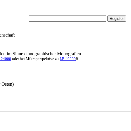
enschaft
dien im Sinne ethnographischer Monografien
 24000
oder bei Mikroperspektive zu
LB 40000
ff
r Osten)