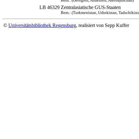
Bem.: (Georgien, Armenien, Aserbajdschan)
LB 46329
Zentralasiatische GUS-Staaten
Bem.: (Turkmenistan, Usbekistan, Tadschikist
©
Universitätsbibliothek Regensburg
, realisiert von Sepp Kuffer