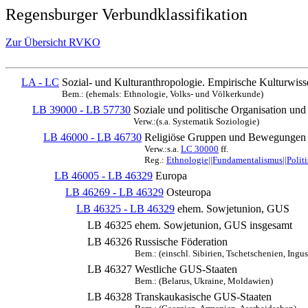
Regensburger Verbundklassifikation
Zur Übersicht RVKO
LA - LC
Sozial- und Kulturanthropologie. Empirische Kulturwiss
Bem.: (ehemals: Ethnologie, Volks- und Völkerkunde)
LB 39000 - LB 57730
Soziale und politische Organisation und
Verw.:(s.a. Systematik Soziologie)
LB 46000 - LB 46730
Religiöse Gruppen und Bewegungen
Verw.:s.a.
LC 30000
ff.
Reg.:
Ethnologie||Fundamentalismus||Polit
LB 46005 - LB 46329
Europa
LB 46269 - LB 46329
Osteuropa
LB 46325 - LB 46329
ehem. Sowjetunion, GUS
LB 46325
ehem. Sowjetunion, GUS insgesamt
LB 46326
Russische Föderation
Bem.: (einschl. Sibirien, Tschetschenien, Ingusc
LB 46327
Westliche GUS-Staaten
Bem.: (Belarus, Ukraine, Moldawien)
LB 46328
Transkaukasische GUS-Staaten