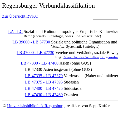
Regensburger Verbundklassifikation
Zur Übersicht RVKO
LA - LC
Sozial- und Kulturanthropologie. Empirische Kulturwiss
Bem.: (ehemals: Ethnologie, Volks- und Völkerkunde)
LB 39000 - LB 57730
Soziale und politische Organisation und
Verw.:(s.a. Systematik Soziologie)
LB 47000 - LB 47730
Vereine und Verbände, soziale Bewe
Reg.:
Abweichendes Verhalten||Bürgerinitiat
LB 47330 - LB 47460
Asien (ohne GUS)
LB 47330
Asien insgesamt (ohne GUS)
LB 47335 - LB 47370
Vorderasien (Naher und mittlere
LB 47375 - LB 47395
Südasien
LB 47400 - LB 47425
Südostasien
LB 47430 - LB 47460
Ostasien
©
Universitätsbibliothek Regensburg
, realisiert von Sepp Kuffer