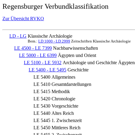
Regensburger Verbundklassifikation
Zur Übersicht RVKO
LD - LG
Klassische Archäologie
Bem.:
LD 1000 - LD 2999
Zeitschriften Klassische Archäologie
LE 4500 - LE 7399
Nachbarwissenschaften
LE 5000 - LE 6399
Ägypten und Orient
LE 5100 - LE 5932
Archäologie und Geschichte Ägypten
LE 5400 - LE 5495
Geschichte
LE 5400
Allgemeines
LE 5410
Gesamtdarstellungen
LE 5415
Methodik
LE 5420
Chronologie
LE 5430
Vorgeschichte
LE 5440
Altes Reich
LE 5445
1. Zwischenzeit
LE 5450
Mittleres Reich
LE 5455
2. Zwischenzeit