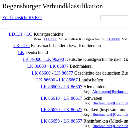
Regensburger Verbundklassifikation
Zur Übersicht RVKO
LD,LH - LO
Kunstgeschichte
Bem.:
LD 3000
Zeitschriften Kunstgeschichte;
LD 8000
Zeit
LK - LO
Kunst nach Ländern bzw. Kontinenten
LK
Deutschland
LK 79000 - LK 96290
Deutsche Kunstgeschichte nach G
LK 86000 - LK 86877
Buchmalerei
LK 86600 - LK 86877
Geschichte der deutschen Bu
LK 86600 - LK 86667
Landschaften
LK 86600 - LK 86607
Alemannien
Reg.:
Alemannen||Buchmaler
LK 86610 - LK 86617
Schwaben
Reg.:
Buchmalerei||Geschic
LK 86620 - LK 86627
Franken (insgesamt und e
Reg.:
Buchmalerei||Geschich
LK 86650 - LK 86657
Rheinfranken (Mittel- u
Reg.:
Buchmalerei||Geschich