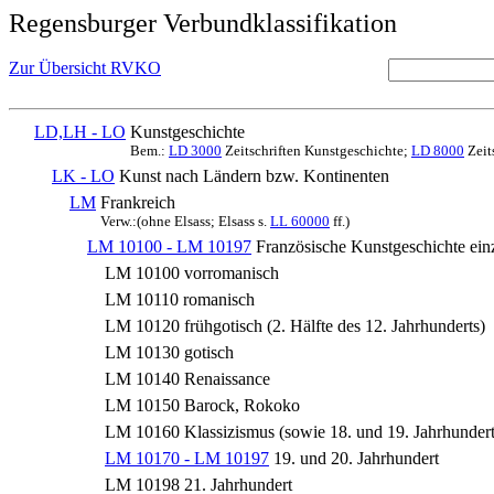
Regensburger Verbundklassifikation
Zur Übersicht RVKO
LD,LH - LO
Kunstgeschichte
Bem.:
LD 3000
Zeitschriften Kunstgeschichte;
LD 8000
Zeit
LK - LO
Kunst nach Ländern bzw. Kontinenten
LM
Frankreich
Verw.:(ohne Elsass; Elsass s.
LL 60000
ff.)
LM 10100 - LM 10197
Französische Kunstgeschichte ei
LM 10100
vorromanisch
LM 10110
romanisch
LM 10120
frühgotisch (2. Hälfte des 12. Jahrhunderts)
LM 10130
gotisch
LM 10140
Renaissance
LM 10150
Barock, Rokoko
LM 10160
Klassizismus (sowie 18. und 19. Jahrhundert
LM 10170 - LM 10197
19. und 20. Jahrhundert
LM 10198
21. Jahrhundert