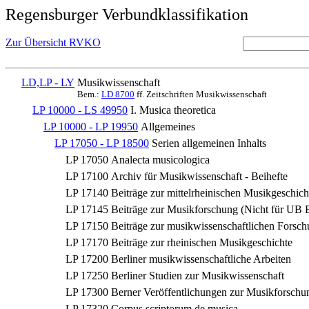
Regensburger Verbundklassifikation
Zur Übersicht RVKO
LD,LP - LY
Musikwissenschaft
Bem.:
LD 8700
ff. Zeitschriften Musikwissenschaft
LP 10000 - LS 49950
I. Musica theoretica
LP 10000 - LP 19950
Allgemeines
LP 17050 - LP 18500
Serien allgemeinen Inhalts
LP 17050
Analecta musicologica
LP 17100
Archiv für Musikwissenschaft - Beihefte
LP 17140
Beiträge zur mittelrheinischen Musikgeschich
LP 17145
Beiträge zur Musikforschung (Nicht für UB 
LP 17150
Beiträge zur musikwissenschaftlichen Forsc
LP 17170
Beiträge zur rheinischen Musikgeschichte
LP 17200
Berliner musikwissenschaftliche Arbeiten
LP 17250
Berliner Studien zur Musikwissenschaft
LP 17300
Berner Veröffentlichungen zur Musikforschu
LP 17320
Corpus scriptorum de musica