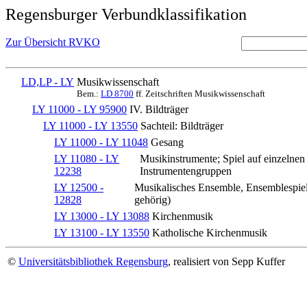
Regensburger Verbundklassifikation
Zur Übersicht RVKO
LD,LP - LY
Musikwissenschaft
Bem.:
LD 8700
ff. Zeitschriften Musikwissenschaft
LY 11000 - LY 95900
IV. Bildträger
LY 11000 - LY 13550
Sachteil: Bildträger
LY 11000 - LY 11048
Gesang
LY 11080 - LY
Musikinstrumente; Spiel auf einzelnen
12238
Instrumentengruppen
LY 12500 -
Musikalisches Ensemble, Ensemblespiel
12828
gehörig)
LY 13000 - LY 13088
Kirchenmusik
LY 13100 - LY 13550
Katholische Kirchenmusik
©
Universitätsbibliothek Regensburg
, realisiert von Sepp Kuffer