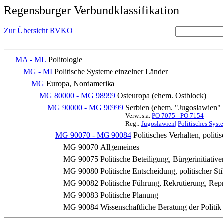
Regensburger Verbundklassifikation
Zur Übersicht RVKO
MA - ML
Politologie
MG - MI
Politische Systeme einzelner Länder
MG
Europa, Nordamerika
MG 80000 - MG 98999
Osteuropa (ehem. Ostblock)
MG 90000 - MG 90999
Serbien (ehem. "Jugoslawien"
Verw.:s.a.
PO 7075 - PO 7154
Reg.:
Jugoslawien||Politisches Sys
MG 90070 - MG 90084
Politisches Verhalten, polit
MG 90070
Allgemeines
MG 90075
Politische Beteiligung, Bürgerinitiativ
MG 90080
Politische Entscheidung, politischer Stil
MG 90082
Politische Führung, Rekrutierung, Repr
MG 90083
Politische Planung
MG 90084
Wissenschaftliche Beratung der Politik