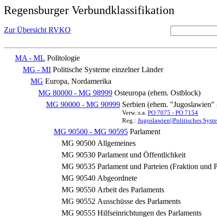
Regensburger Verbundklassifikation
Zur Übersicht RVKO
MA - ML
Politologie
MG - MI
Politische Systeme einzelner Länder
MG
Europa, Nordamerika
MG 80000 - MG 98999
Osteuropa (ehem. Ostblock)
MG 90000 - MG 90999
Serbien (ehem. "Jugoslawien"
Verw.:s.a.
PO 7075 - PO 7154
Reg.:
Jugoslawien||Politisches Sys
MG 90500 - MG 90595
Parlament
MG 90500
Allgemeines
MG 90530
Parlament und Öffentlichkeit
MG 90535
Parlament und Parteien (Fraktion und P
MG 90540
Abgeordnete
MG 90550
Arbeit des Parlaments
MG 90552
Ausschüsse des Parlaments
MG 90555
Hilfseinrichtungen des Parlaments