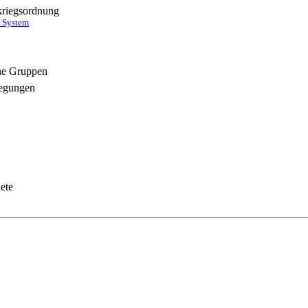
kriegsordnung
s System
che Gruppen
wegungen
ete