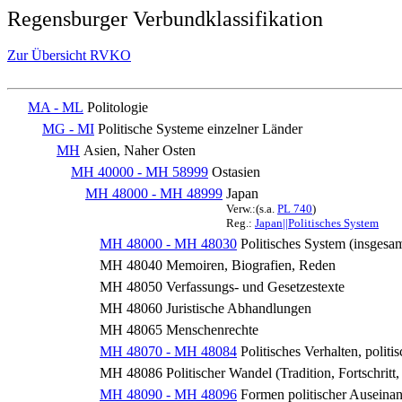
Regensburger Verbundklassifikation
Zur Übersicht RVKO
MA - ML
Politologie
MG - MI
Politische Systeme einzelner Länder
MH
Asien, Naher Osten
MH 40000 - MH 58999
Ostasien
MH 48000 - MH 48999
Japan
Verw.:(s.a.
PL 740
)
Reg.:
Japan||Politisches System
MH 48000 - MH 48030
Politisches System (insgesa
MH 48040
Memoiren, Biografien, Reden
MH 48050
Verfassungs- und Gesetzestexte
MH 48060
Juristische Abhandlungen
MH 48065
Menschenrechte
MH 48070 - MH 48084
Politisches Verhalten, polit
MH 48086
Politischer Wandel (Tradition, Fortschritt
MH 48090 - MH 48096
Formen politischer Auseina