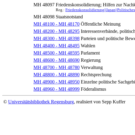
MH 48097
Friedenskonsolidierung; Hilfen zur Nach
Reg.:
Friedenskonsolidierung||Japan||Politische
MH 48098
Staatsnotstand
MH 48100 - MH 48170
Öffentliche Meinung
MH 48200 - MH 48295
Interessenverbände, politis
MH 48300 - MH 48398
Parteien und politische Be
MH 48400 - MH 48495
Wahlen
MH 48500 - MH 48595
Parlament
MH 48600 - MH 48690
Regierung
MH 48700 - MH 48780
Verwaltung
MH 48800 - MH 48890
Rechtsprechung
MH 48900 - MH 48950
Einzelne politische Sachgebi
MH 48960 - MH 48999
Föderalismus
©
Universitätsbibliothek Regensburg
, realisiert von Sepp Kuffer