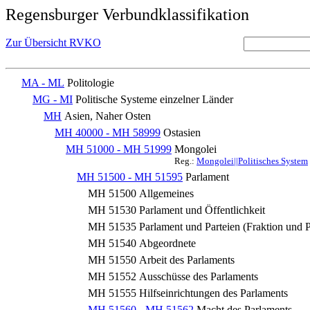
Regensburger Verbundklassifikation
Zur Übersicht RVKO
MA - ML
Politologie
MG - MI
Politische Systeme einzelner Länder
MH
Asien, Naher Osten
MH 40000 - MH 58999
Ostasien
MH 51000 - MH 51999
Mongolei
Reg.:
Mongolei||Politisches System
MH 51500 - MH 51595
Parlament
MH 51500
Allgemeines
MH 51530
Parlament und Öffentlichkeit
MH 51535
Parlament und Parteien (Fraktion und P
MH 51540
Abgeordnete
MH 51550
Arbeit des Parlaments
MH 51552
Ausschüsse des Parlaments
MH 51555
Hilfseinrichtungen des Parlaments
MH 51560 - MH 51562
Macht des Parlaments