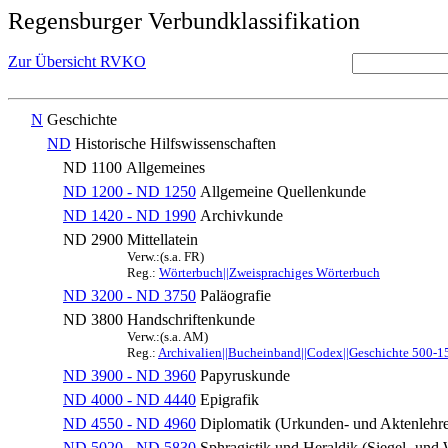
Regensburger Verbundklassifikation
Zur Übersicht RVKO
N
Geschichte
ND
Historische Hilfswissenschaften
ND 1100
Allgemeines
ND 1200 - ND 1250
Allgemeine Quellenkunde
ND 1420 - ND 1990
Archivkunde
ND 2900
Mittellatein
Verw.:(s.a. FR)
Reg.:
Wörterbuch||Zweisprachiges Wörterbuch
ND 3200 - ND 3750
Paläografie
ND 3800
Handschriftenkunde
Verw.:(s.a. AM)
Reg.:
Archivalien||Bucheinband||Codex||Geschichte 500-1
ND 3900 - ND 3960
Papyruskunde
ND 4000 - ND 4440
Epigrafik
ND 4550 - ND 4960
Diplomatik (Urkunden- und Aktenlehr
ND 5020 - ND 5830
Sphragistik und Heraldik (Siegel- un