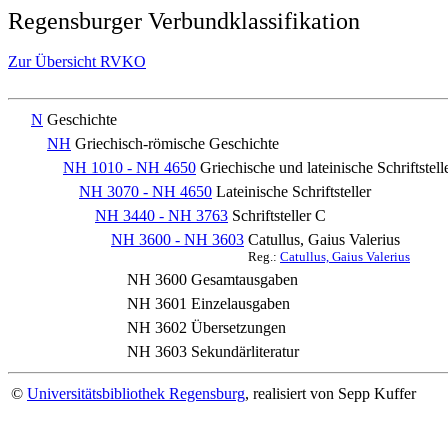
Regensburger Verbundklassifikation
Zur Übersicht RVKO
N
Geschichte
NH
Griechisch-römische Geschichte
NH 1010 - NH 4650
Griechische und lateinische Schriftstell
NH 3070 - NH 4650
Lateinische Schriftsteller
NH 3440 - NH 3763
Schriftsteller C
NH 3600 - NH 3603
Catullus, Gaius Valerius
Reg.:
Catullus, Gaius Valerius
NH 3600
Gesamtausgaben
NH 3601
Einzelausgaben
NH 3602
Übersetzungen
NH 3603
Sekundärliteratur
©
Universitätsbibliothek Regensburg
, realisiert von Sepp Kuffer