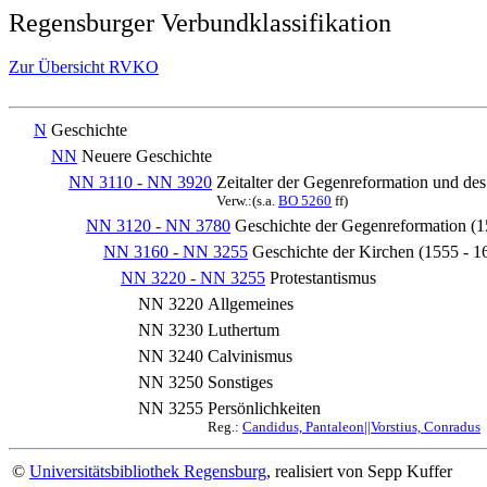
Regensburger Verbundklassifikation
Zur Übersicht RVKO
N
Geschichte
NN
Neuere Geschichte
NN 3110 - NN 3920
Zeitalter der Gegenreformation und des
Verw.:(s.a.
BO 5260
ff)
NN 3120 - NN 3780
Geschichte der Gegenreformation (1
NN 3160 - NN 3255
Geschichte der Kirchen (1555 - 1
NN 3220 - NN 3255
Protestantismus
NN 3220
Allgemeines
NN 3230
Luthertum
NN 3240
Calvinismus
NN 3250
Sonstiges
NN 3255
Persönlichkeiten
Reg.:
Candidus, Pantaleon||Vorstius, Conradus
©
Universitätsbibliothek Regensburg
, realisiert von Sepp Kuffer