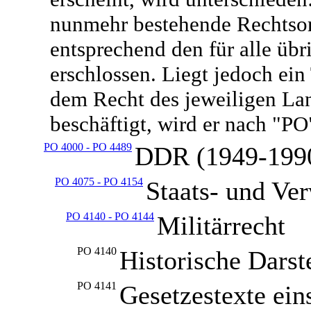
nunmehr bestehende Rechtsor
entsprechend den für alle üb
erschlossen. Liegt jedoch ein 
dem Recht des jeweiligen Lan
beschäftigt, wird er nach "PO
PO 4000 - PO 4489
DDR (1949-199
PO 4075 - PO 4154
Staats- und Ve
PO 4140 - PO 4144
Militärrecht
PO 4140
Historische Darst
PO 4141
Gesetzestexte ein