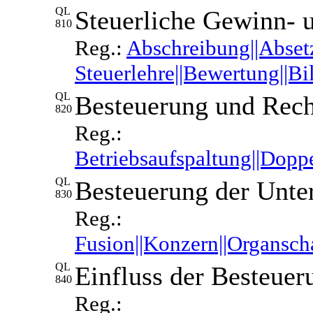
QL
Steuerliche Gewinn- 
810
Reg.:
Abschreibung||Absetz
Steuerlehre||Bewertung||Bi
QL
Besteuerung und Rec
820
Reg.:
Betriebsaufspaltung||Doppe
QL
Besteuerung der Unt
830
Reg.:
Fusion||Konzern||Organscha
QL
Einfluss der Besteuer
840
Reg.: