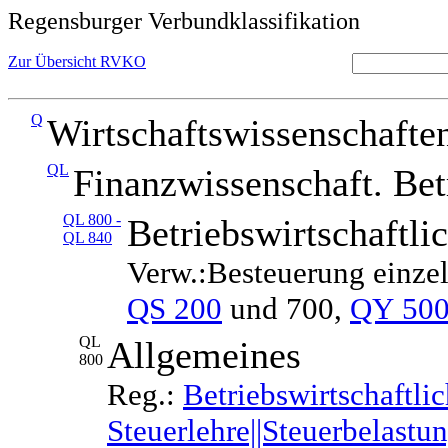
Regensburger Verbundklassifikation
Zur Übersicht RVKO
Q
Wirtschaftswissenschafte
QL
Finanzwissenschaft. Bet
QL 800 -
Betriebswirtschaftli
QL 840
Verw.:Besteuerung einze
QS 200
und 700,
QY 50
QL
Allgemeines
800
Reg.:
Betriebswirtschaftli
Steuerlehre||Steuerbelastu