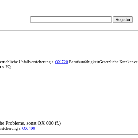
etriebliche Unfallversicherung s.
QX 720
BerufsunfähigkeitGesetzliche Krankenve
t s. PQ
che Probleme, sonst QX 000 ff.)
sicherung s.
QX 400