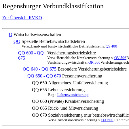
Regensburger Verbundklassifikation
Zur Übersicht RVKO
Q
Wirtschaftswissenschaften
QQ
Spezielle Betriebswirtschaftslehren
Verw.:Land- und forstwirtschaftliche Betriebslehren s.
QS 400
QQ 600 - QQ
Versicherungsbetriebslehre
675
Verw.:Betriebliche Krankenversicherung s.
QV 596
B
Versicherungswirtschaft s.
QR 560
Versicherungsrech
QQ 640 - QQ 675
Besondere Versicherungsbetriebslehre
QQ 650 - QQ 670
Personenversicherung
QQ 650
Allgemeines. Unfallversicherung
QQ 655
Lebensversicherung
Reg.:
Lebensversicherung
QQ 660
(Private) Krankenversicherung
QQ 665
Rück- und Mitversicherung
QQ 670
Sozialversicherung (nur betriebswirtschaftli
Verw.:Arbeitslosenversicherung s.
QX 600
Rentenver