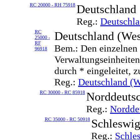
RC 20000 - RH 75918
Deutschland
Reg.:
Deutschl
RC
Deutschland (Wes
25000 -
RF
Bem.: Den einzelnen 
96918
Verwaltungseinheiten 
durch * eingeleitet, z
Reg.:
Deutschland (W
RC 30000 - RC 85918
Norddeuts
Reg.:
Nordde
RC 35000 - RC 50918
Schleswig
Reg.:
Schle