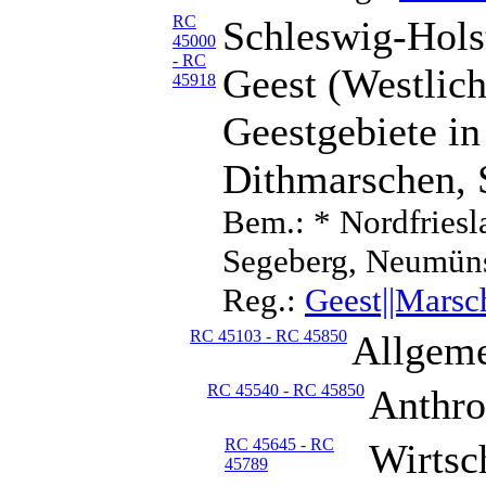
RC
Schleswig-Hols
45000
- RC
Geest (Westlic
45918
Geestgebiete in
Dithmarschen, 
Bem.: * Nordfriesl
Segeberg, Neumüns
Reg.:
Geest||Marsc
RC 45103 - RC 45850
Allgeme
RC 45540 - RC 45850
Anthro
RC 45645 - RC
Wirtsc
45789