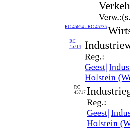
Verkeh
Verw.:(s
RC 45654 - RC 45735
Wirt
RC
Industriew
45714
Reg.:
Geest||Indus
Holstein (W
RC
Industrie
45717
Reg.:
Geest||Indu
Holstein (W